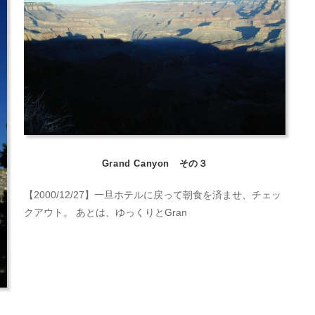
Grand Canyon その３
【2000/12/27】一旦ホテルに戻って朝食を済ませ、チェッ
クアウト。 あとは、ゆっくりとGran