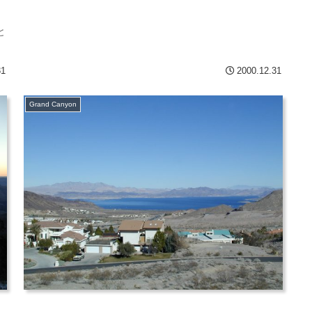
と
31
2000.12.31
Grand Canyon