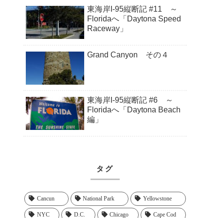
東海岸I-95縦断記 #11 ～
Floridaへ「Daytona Speed
Raceway」
Grand Canyon その４
東海岸I-95縦断記 #6 ～
Floridaへ「Daytona Beach
編」
タグ
Cancun
National Park
Yellowstone
NYC
D.C.
Chicago
Cape Cod