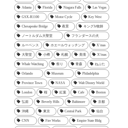
Atlanta
Florida
Niagara Falls
Las Vegas
GSX-R1100
Motor Cycle
Key West
Chesapeake Bridge
夜景
キングJr牧師
ノートルダム大聖堂
フランダースの犬
ルーベンス
ホエールウォッチング
X’mas
大聖堂
小樽
札幌
美瑛
X\'mas
Whale Watching
祭り
青森
ねぶた
Orlando
Museum
Philadelphia
Province Town
NASA
Walt Disney World
London
桜
紅葉
Cafe
Boston
弘前
Beverly Hills
Baltimore
京都
沖縄
東京
Central Park
仙台
CNN
Fire Works
Empire State Bldg