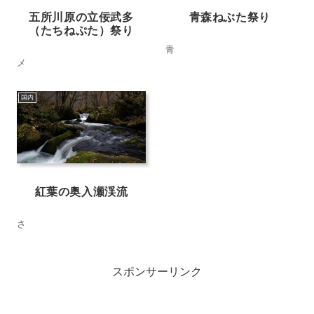
五所川原の立佞武多
青森ねぶた祭り
（たちねぷた）祭り
青
メ
国内
紅葉の奥入瀬渓流
さ
スポンサーリンク