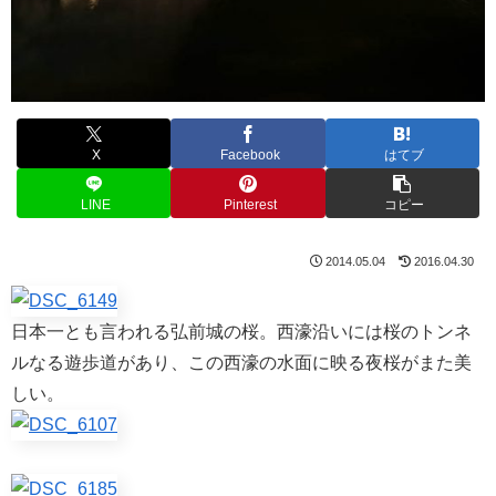
X
Facebook
はてブ
LINE
Pinterest
コピー
2014.05.04
2016.04.30
日本一とも言われる弘前城の桜。西濠沿いには桜のトンネ
ルなる遊歩道があり、この西濠の水面に映る夜桜がまた美
しい。