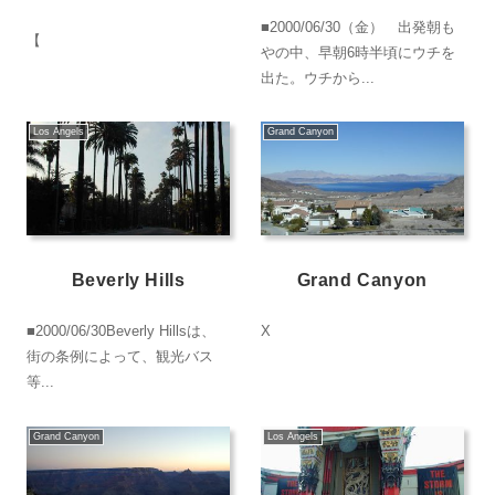
■2000/06/30（金） 出発朝も
【
やの中、早朝6時半頃にウチを
出た。ウチから...
Los Angels
Grand Canyon
Beverly Hills
Grand Canyon
■2000/06/30Beverly Hillsは、
X
街の条例によって、観光バス
等...
Grand Canyon
Los Angels