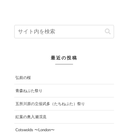
最近の投稿
弘前の桜
青森ねぶた祭り
五所川原の立佞武多（たちねぷた）祭り
紅葉の奥入瀬渓流
Cotswolds 〜London〜