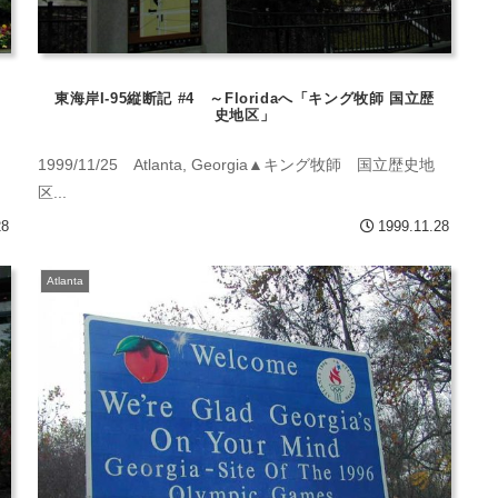
東海岸I-95縦断記 #4 ～Floridaへ「キング牧師 国立歴
史地区」
1999/11/25 Atlanta, Georgia▲キング牧師 国立歴史地
区...
28
1999.11.28
Atlanta