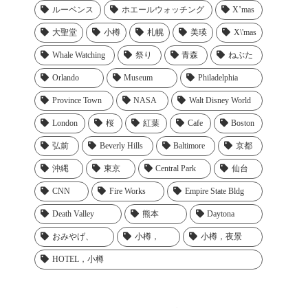
ルーベンス
ホエールウォッチング
X’mas
大聖堂
小樽
札幌
美瑛
X\'mas
Whale Watching
祭り
青森
ねぶた
Orlando
Museum
Philadelphia
Province Town
NASA
Walt Disney World
London
桜
紅葉
Cafe
Boston
弘前
Beverly Hills
Baltimore
京都
沖縄
東京
Central Park
仙台
CNN
Fire Works
Empire State Bldg
Death Valley
熊本
Daytona
おみやげ、
小樽，
小樽，夜景
HOTEL，小樽