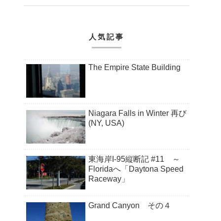
人気記事
The Empire State Building
Niagara Falls in Winter 再び
(NY, USA)
東海岸I-95縦断記 #11 ～
Floridaへ「Daytona Speed
Raceway」
Grand Canyon その４