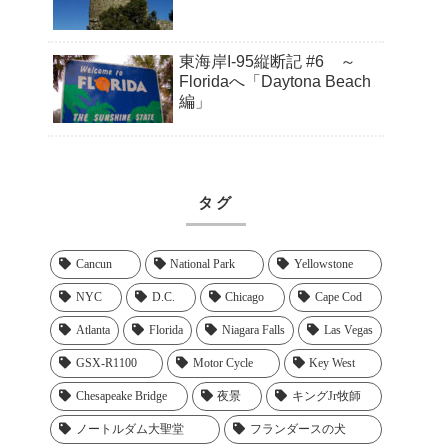
東海岸I-95縦断記 #6 ～
Floridaへ「Daytona Beach
編」
タグ
Cancun
National Park
Yellowstone
NYC
D.C.
Chicago
Cape Cod
Atlanta
Florida
Niagara Falls
Las Vegas
GSX-R1100
Motor Cycle
Key West
Chesapeake Bridge
夜景
キングJr牧師
ノートルダム大聖堂
フランダースの犬