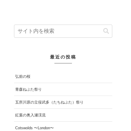
最近の投稿
弘前の桜
青森ねぶた祭り
五所川原の立佞武多（たちねぷた）祭り
紅葉の奥入瀬渓流
Cotswolds 〜London〜