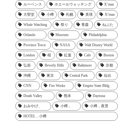
ルーベンス
ホエールウォッチング
X’mas
大聖堂
小樽
札幌
美瑛
X\'mas
Whale Watching
祭り
青森
ねぶた
Orlando
Museum
Philadelphia
Province Town
NASA
Walt Disney World
London
桜
紅葉
Cafe
Boston
弘前
Beverly Hills
Baltimore
京都
沖縄
東京
Central Park
仙台
CNN
Fire Works
Empire State Bldg
Death Valley
熊本
Daytona
おみやげ、
小樽，
小樽，夜景
HOTEL，小樽