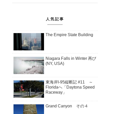
人気記事
The Empire State Building
Niagara Falls in Winter 再び
(NY, USA)
東海岸I-95縦断記 #11 ～
Floridaへ「Daytona Speed
Raceway」
Grand Canyon その４