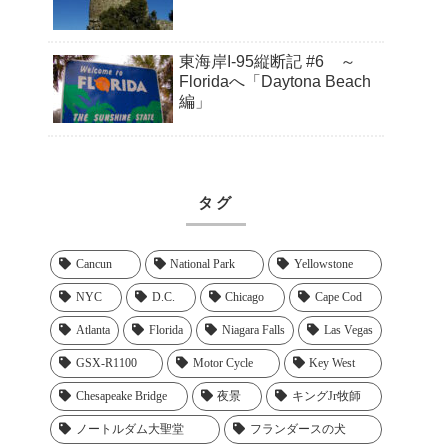
東海岸I-95縦断記 #6 ～
Floridaへ「Daytona Beach
編」
タグ
Cancun
National Park
Yellowstone
NYC
D.C.
Chicago
Cape Cod
Atlanta
Florida
Niagara Falls
Las Vegas
GSX-R1100
Motor Cycle
Key West
Chesapeake Bridge
夜景
キングJr牧師
ノートルダム大聖堂
フランダースの犬