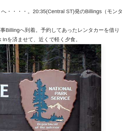
20:35(Central ST)発のBillings（モンタ
ST)に無事Billingへ到着。予約してあったレンタカーを借り
eck Inを済ませて、近くで軽く夕食。